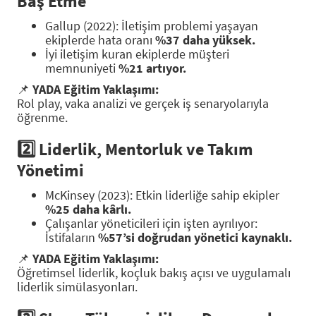
Baş Etme
Gallup (2022): İletişim problemi yaşayan
ekiplerde hata oranı
%37 daha yüksek.
İyi iletişim kuran ekiplerde müşteri
memnuniyeti
%21 artıyor.
📌
YADA Eğitim Yaklaşımı:
Rol play, vaka analizi ve gerçek iş senaryolarıyla
öğrenme.
2️⃣
Liderlik, Mentorluk ve Takım
Yönetimi
McKinsey (2023): Etkin liderliğe sahip ekipler
%25 daha kârlı.
Çalışanlar yöneticileri için işten ayrılıyor:
İstifaların
%57’si doğrudan yönetici kaynaklı.
📌
YADA Eğitim Yaklaşımı:
Öğretimsel liderlik, koçluk bakış açısı ve uygulamalı
liderlik simülasyonları.