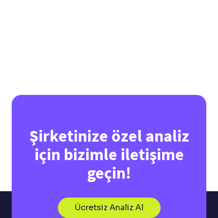
View all
Şirketinize özel analiz
için bizimle iletişime
geçin!
Ücretsiz Analiz Al