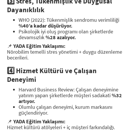
3️⃣
Stres, Tükenmişlik ve Duygusal
Dayanıklılık
WHO (2022): Tükenmişlik sendromu verimliliği
%40’a kadar düşürüyor.
Psikolojik iyi oluş programı olan şirketlerde
devamsızlık
%28 azalıyor.
📌
YADA Eğitim Yaklaşımı:
Nörobilim temelli stres yönetimi + duygu düzenleme
becerileri.
4️⃣
Hizmet Kültürü ve Çalışan
Deneyimi
Harvard Business Review: Çalışan deneyimine
yatırım yapan şirketlerde müşteri sadakati
%32
artıyor.
Olumlu çalışan deneyimi, kurum markasını
güçlendiriyor.
📌
YADA Eğitim Yaklaşımı:
Hizmet kültürü atölyeleri + iç müşteri farkındalığı.